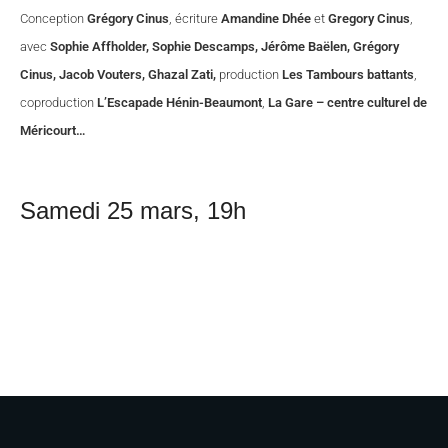
Conception
Grégory Cinus
, écriture
Amandine Dhée
et
Gregory Cinus
,
avec
Sophie Affholder, Sophie Descamps, Jérôme Baëlen, Grégory
Cinus, Jacob Vouters, Ghazal Zati,
production
Les Tambours battants
,
coproduction
L’Escapade Hénin-Beaumont
,
La Gare – centre culturel de
Méricourt…
Samedi 25 mars, 19h