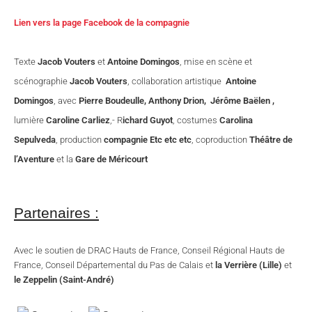
Lien vers la page Facebook de la compagnie
Texte
Jacob Vouters
et
Antoine Domingos
, mise en scène et
scénographie
Jacob Vouters
, collaboration artistique
Antoine
Domingos
, avec
Pierre Boudeulle, Anthony Drion, Jérôme Baëlen ,
lumière
Caroline Carliez
,- R
ichard Guyot
, costumes
Carolina
Sepulveda
, production
compagnie Etc etc etc
, coproduction
Théâtre de
l’Aventure
et la
Gare de Méricourt
Partenaires :
Avec le soutien de DRAC Hauts de France, Conseil Régional Hauts de
France, Conseil Départemental du Pas de Calais et
la Verrière (Lille)
et
le Zeppelin (Saint-André)