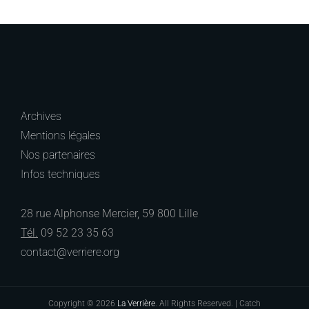
Archives
Mentions légales
Nos partenaires
Infos techniques
28 rue Alphonse Mercier, 59 800 Lille
Tél.
09 52 23 35 63
contact@verriere.org
Copyright © 2026
La Verrière
. All Rights Reserved. | Catch