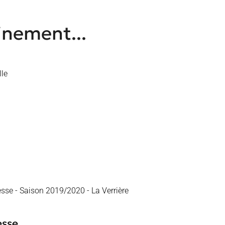
inement...
esse