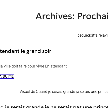
Archives:
Procha
tendant le grand soir
a ville doit faire pour vivre En attendant
EN
A SUITE
ATTENDANT
LE
GRAND
SOIR
 je serais grande je ne serais pas une princ