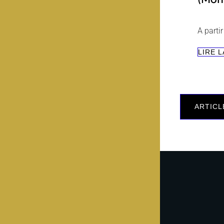
A parti
LIRE L
Navig
des
ARTICL
articl