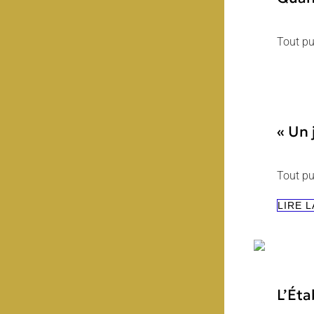
Tout pu
« Un 
Tout pu
LIRE L
L’Éta