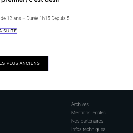
r de 12 ans – Durée 1h15 Depuis 5
(MON
A SUITE
PREMIER)
C’EST
ation
DÉSIR
ES PLUS ANCIENS
es
Archives
Mentions légales
Nos partenaires
Infos techniques