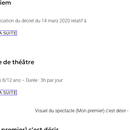
iem
ication du décret du 14 mars 2020 relatif à
REQUIEM
A SUITE
e de théâtre
s 8/12 ans – Durée : 3h par jour
STAGE
A SUITE
DE
THÉÂTRE
premier) c’est désir