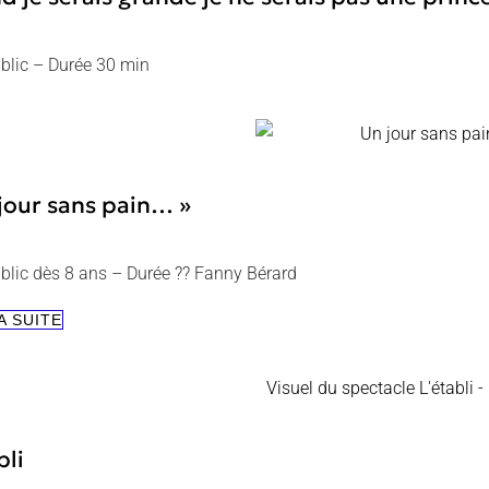
blic – Durée 30 min
jour sans pain… »
blic dès 8 ans – Durée ?? Fanny Bérard
« UN
A SUITE
JOUR
SANS
PAIN… »
bli