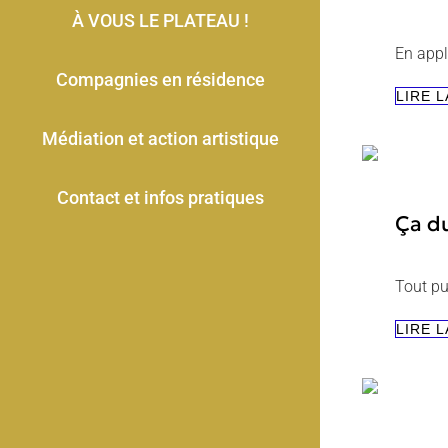
À VOUS LE PLATEAU !
En appl
Compagnies en résidence
LIRE L
Médiation et action artistique
Contact et infos pratiques
Ça d
Tout pu
LIRE L