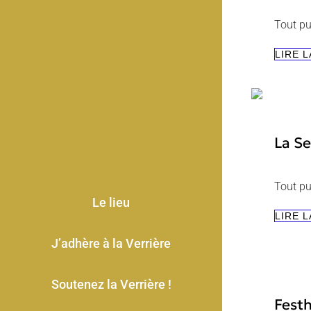
Tout pu
LIRE L
La S
Tout pu
Le lieu
LIRE L
J’adhère à la Verrière
Soutenez la Verrière !
Fest