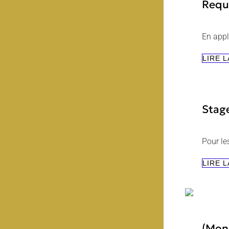
Requ
En appl
LIRE L
Stag
Pour le
LIRE L
(Mon 