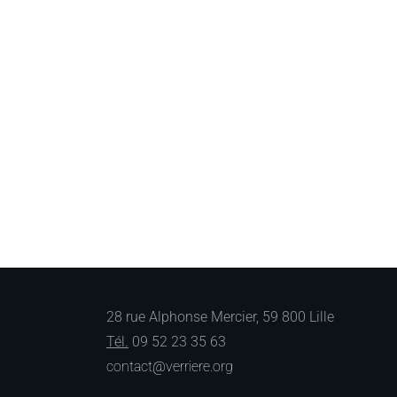
28 rue Alphonse Mercier, 59 800 Lille
Tél.
09 52 23 35 63
contact@verriere.org