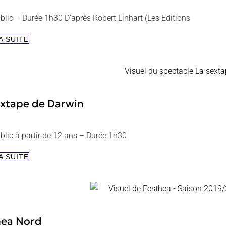
blic – Durée 1h30 D’après Robert Linhart (Les Editions
L’ÉTABLI
A SUITE
extape de Darwin
blic à partir de 12 ans – Durée 1h30
LA
A SUITE
SEXTAPE
DE
DARWIN
hea Nord